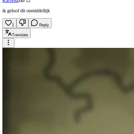
Kacrena
Jan 12
ik geloof dit onmiddellijk
1
Reply
Translate