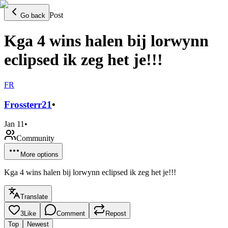
Post
Go back
Kga 4 wins halen bij lorwynn
eclipsed ik zeg het je!!!
FR
Frossterr
21
•
Jan 11
•
Community
More options
Kga 4 wins halen bij lorwynn eclipsed ik zeg het je!!!
Translate
3
Like
Comment
Repost
Top
Newest