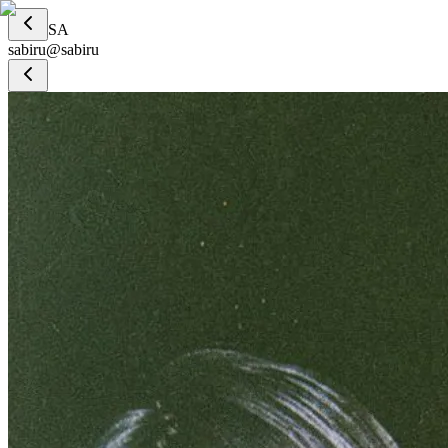
SA
sabiru
@
sabiru